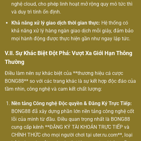
nghệ cloud, cho phép linh hoạt mở rộng quy mô tức thì
và duy trì tính ổn định.
Khả năng xử lý giao dịch thời gian thực:
Hệ thống có
khả năng xử lý hàng ngàn giao dịch mỗi giây, đảm bảo
mọi hành động được thực hiện gần như ngay lập tức.
V.II. Sự Khác Biệt Đột Phá: Vượt Xa Giới Hạn Thông
Thường
Điều làm nên sự khác biệt của **thương hiệu cá cược
BONG88** so với các trang khác là sự kết hợp độc đáo của
tầm nhìn, công nghệ và cam kết chất lượng:
Nền tảng Công nghệ Độc quyền & Đăng Ký Trực Tiếp:
BONG88 đã xây dựng phần lớn nền tảng công nghệ cốt
lõi của mình từ đầu. Điều quan trọng nhất là BONG88
cung cấp kênh **ĐĂNG KÝ TÀI KHOẢN TRỰC TIẾP và
CHÍNH THỨC cho mọi người chơi tại uter.ru.com**, loại