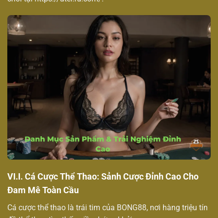
VI.I. Cá Cược Thể Thao: Sảnh Cược Đỉnh Cao Cho
Đam Mê Toàn Cầu
Cá cược thể thao là trái tim của BONG88, nơi hàng triệu tín