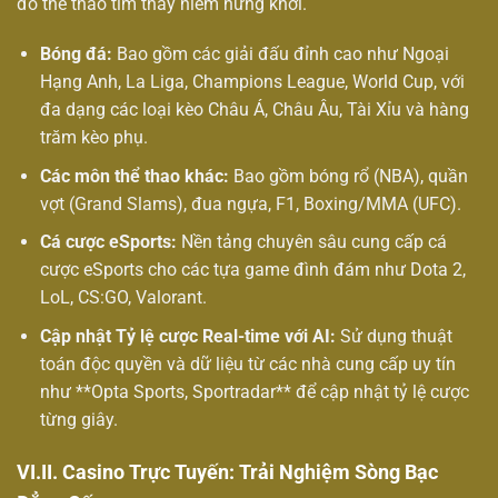
đồ thể thao tìm thấy niềm hứng khởi.
Bóng đá:
Bao gồm các giải đấu đỉnh cao như Ngoại
Hạng Anh, La Liga, Champions League, World Cup, với
đa dạng các loại kèo Châu Á, Châu Âu, Tài Xỉu và hàng
trăm kèo phụ.
Các môn thể thao khác:
Bao gồm bóng rổ (NBA), quần
vợt (Grand Slams), đua ngựa, F1, Boxing/MMA (UFC).
Cá cược eSports:
Nền tảng chuyên sâu cung cấp cá
cược eSports cho các tựa game đình đám như Dota 2,
LoL, CS:GO, Valorant.
Cập nhật Tỷ lệ cược Real-time với AI:
Sử dụng thuật
toán độc quyền và dữ liệu từ các nhà cung cấp uy tín
như **Opta Sports, Sportradar** để cập nhật tỷ lệ cược
từng giây.
VI.II. Casino Trực Tuyến: Trải Nghiệm Sòng Bạc