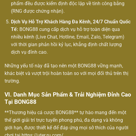
phẩm đều được kiểm định độc lập về tính công bằng
(RNG được chứng nhận).
Dịch Vụ Hỗ Trợ Khách Hàng Đa Kênh, 24/7 Chuẩn Quốc
Tế:
BONG88 cung cấp dịch vụ hỗ trợ toàn diện qua
nhiều kênh (Live Chat, Hotline, Email, Zalo, Telegram)
với thời gian phản hồi kỷ lục, khẳng định chất lượng
dịch vụ đỉnh cao.
Những yếu tố này đã tạo nên một BONG88 vững mạnh,
khác biệt và vượt trội hoàn toàn so với mọi đối thủ trên thị
trường.
VI. Danh Mục Sản Phẩm & Trải Nghiệm Đỉnh Cao
Tại BONG88
**Thương hiệu cá cược BONG88** tự hào mang đến một
thế giới giải trí trực tuyến phong phú, đa dạng và không
giới hạn, được thiết kế để đáp ứng mọi sở thích của người
chơi tại https://uter.ru.com/.