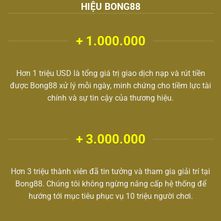
HIỆU BONG88
+ 1.000.000
Hơn 1 triệu USD là tổng giá trị giao dịch nạp và rút tiền
được Bong88 xử lý mỗi ngày, minh chứng cho tiềm lực tài
chính và sự tin cậy của thương hiệu.
+ 3.000.000
Hơn 3 triệu thành viên đã tin tưởng và tham gia giải trí tại
Bong88. Chúng tôi không ngừng nâng cấp hệ thống để
hướng tới mục tiêu phục vụ 10 triệu người chơi.