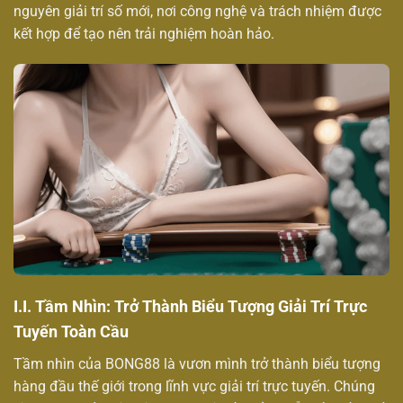
nguyên giải trí số mới, nơi công nghệ và trách nhiệm được
kết hợp để tạo nên trải nghiệm hoàn hảo.
I.I. Tầm Nhìn: Trở Thành Biểu Tượng Giải Trí Trực
Tuyến Toàn Cầu
Tầm nhìn của BONG88 là vươn mình trở thành biểu tượng
hàng đầu thế giới trong lĩnh vực giải trí trực tuyến. Chúng