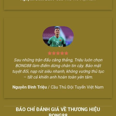
Sau những trận đấu căng thẳng, Triệu luôn chọn
BONG88 làm điểm dừng chân tin cậy. Bảo mật
tuyệt đối, nạp rút siêu nhanh, không vướng thủ tục
– tất cả khiến anh hoàn toàn yên tâm.
Nguyễn Đình Triệu
/
Cầu Thủ Đội Tuyển Việt Nam
BÁO CHÍ ĐÁNH GIÁ VỀ THƯƠNG HIỆU
BONG88